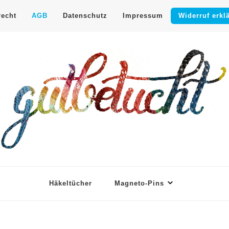
recht
AGB
Datenschutz
Impressum
Widerruf erkl
shop
e Nadel
Häkeltücher
Magneto-Pins