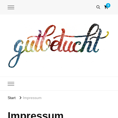
0
gutbetucht-
Häkeltücher und Magneto-Pin Schal und Tuchhalter ohne Nadel
shop
Start
Impressum
Impressum