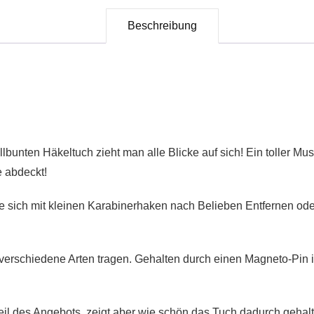
Beschreibung
llbunten Häkeltuch zieht man alle Blicke auf sich! Ein toller M
e abdeckt!
e sich mit kleinen Karabinerhaken nach Belieben Entfernen ode
f verschiedene Arten tragen. Gehalten durch einen Magneto-Pin 
eil des Angebots, zeigt aber wie schön das Tuch dadurch gehalte