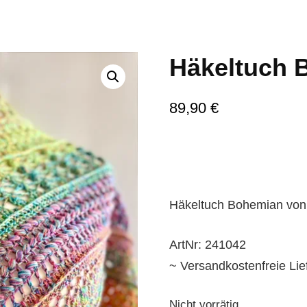
Häkeltuch 
🔍
89,90
€
Häkeltuch Bohemian von
ArtNr: 241042
~ Versandkostenfreie Li
Nicht vorrätig