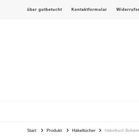
über gutbetucht
Kontaktformular
Widerrufs
gutbetucht-
Häkeltücher und Magneto-Pin Schal und Tuchhalter ohn
Start
Produkt
Häkeltücher
Häkeltuch Bohem