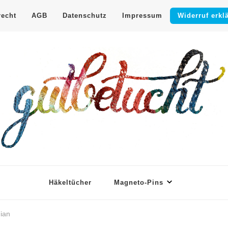
recht
AGB
Datenschutz
Impressum
Widerruf erkl
shop
e Nadel
Häkeltücher
Magneto-Pins
ian