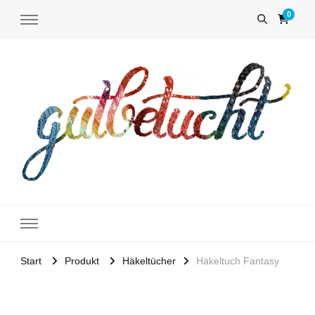
0
gutbetucht-
Häkeltücher und Magneto-Pin Schal und Tuchhalter ohne Nadel
shop
Start
Produkt
Häkeltücher
Häkeltuch Fantasy